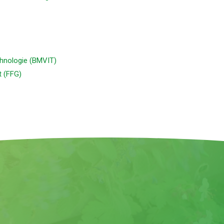
chnologie (BMVIT)
t (FFG)