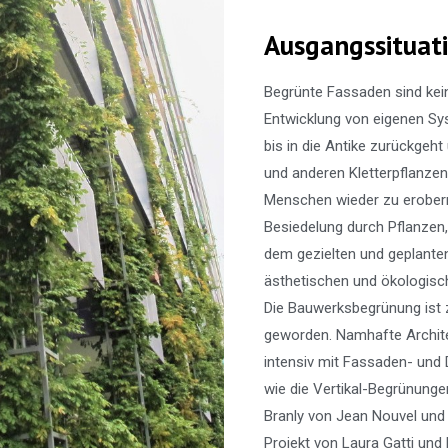
Ausgangssituat
Begrünte Fassaden sind kein
Entwicklung von eigenen Sys
bis in die Antike zurückgeht
und anderen Kletterpflanzen
Menschen wieder zu erobern
Besiedelung durch Pflanzen
dem gezielten und geplante
ästhetischen und ökologisc
Die Bauwerksbegrünung ist z
geworden. Namhafte Archite
intensiv mit Fassaden- und
wie die
Vertikal-Begrünungen
Branly von Jean
Nouvel und 
Projekt von Laura Gatti und