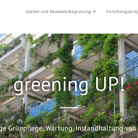
Gärten und Bauwerksbegrünung
Forschungsproj
greening UP!
ge Grünpflege, Wartung, Instandhaltung von 