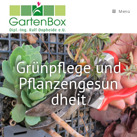
Menü
Grünpflege und
Pflanzengesun
dheit