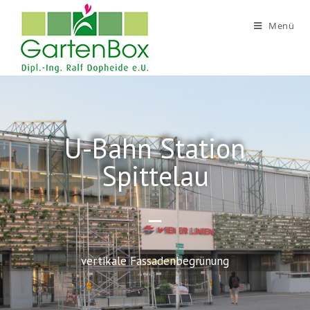
Menü
U-Bahn Station
Spittelau
vertikale Fassadenbegrünung