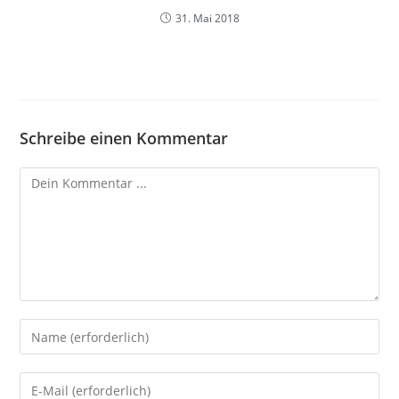
31. Mai 2018
Schreibe einen Kommentar
Kommentieren
Gib
deinen
Namen
Gib
oder