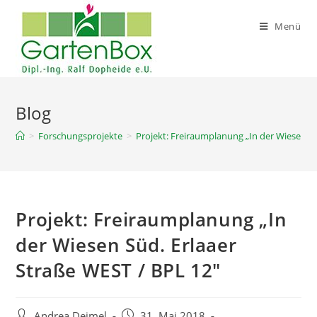
Zum
Inhalt
Menü
springen
Blog
>
Forschungsprojekte
>
Projekt: Freiraumplanung „In der Wiesen Sü
Projekt: Freiraumplanung „In
der Wiesen Süd. Erlaaer
Straße WEST / BPL 12″
Beitrags-
Beitrag
Andrea Deimel
31. Mai 2018