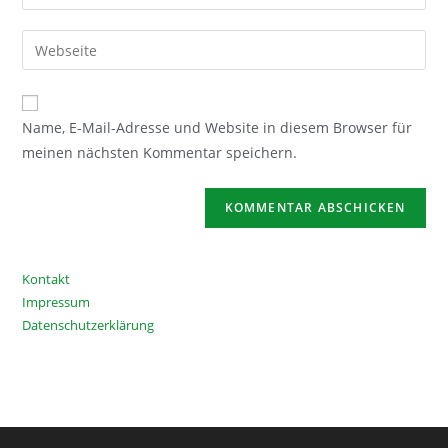
deine
Benutzernamen
E-
Gib
zum
Mail-
deine
Kommentieren
Adresse
Website-
ein
zum
URL
Name, E-Mail-Adresse und Website in diesem Browser für
Kommentieren
ein
meinen nächsten Kommentar speichern.
ein
(optional)
Kontakt
Impressum
Datenschutzerklärung