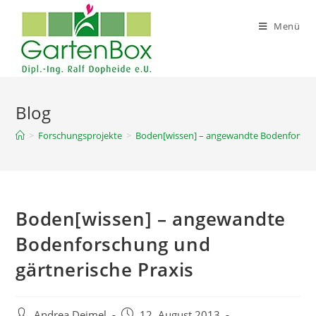
Zum
Inhalt
Menü
springen
Blog
>
Forschungsprojekte
>
Boden[wissen] – angewandte Bodenforschu
Boden[wissen] – angewandte
Bodenforschung und
gärtnerische Praxis
Beitrags-
Beitrag
Andrea Deimel
12. August 2013