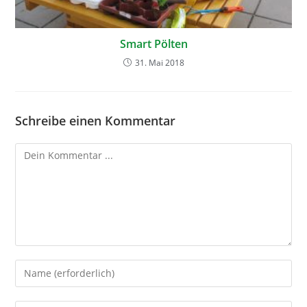
Smart Pölten
31. Mai 2018
Schreibe einen Kommentar
Kommentieren
Gib
deinen
Namen