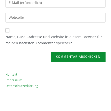
Gib
oder
deine
Benutzernamen
E-
Gib
zum
Mail-
deine
Kommentieren
Adresse
Website-
ein
zum
URL
Name, E-Mail-Adresse und Website in diesem Browser für
Kommentieren
ein
meinen nächsten Kommentar speichern.
ein
(optional)
Kontakt
Impressum
Datenschutzerklärung