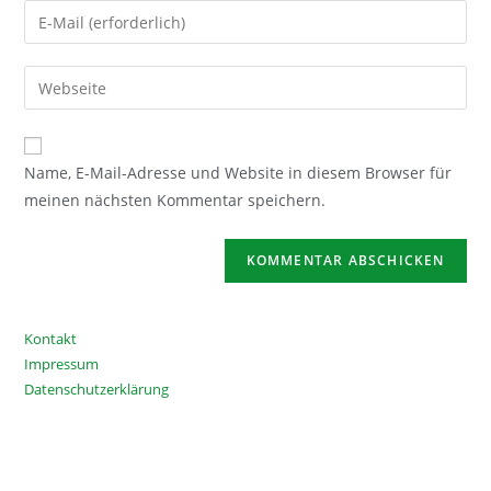
Namen
Gib
oder
deine
Benutzernamen
E-
Gib
zum
Mail-
deine
Kommentieren
Adresse
Website-
ein
zum
URL
Name, E-Mail-Adresse und Website in diesem Browser für
Kommentieren
ein
meinen nächsten Kommentar speichern.
ein
(optional)
Kontakt
Impressum
Datenschutzerklärung