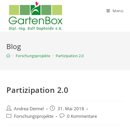
Zum
Inhalt
Menü
springen
Blog
>
Forschungsprojekte
>
Partizipation 2.0
Partizipation 2.0
Beitrags-
Beitrag
Andrea Deimel
31. Mai 2018
Autor:
veröffentlicht:
Beitrags-
Beitrags-
Forschungsprojekte
0 Kommentare
Kategorie:
Kommentare: