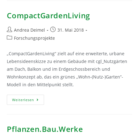
Wiesen
Süd.
Erlaaer
CompactGardenLiving
Straße
WEST
/
Beitrags-
BPL
Beitrag
Andrea Deimel
31. Mai 2018
12″
Autor:
veröffentlicht:
Beitrags-
Forschungsprojekte
Kategorie:
„CompactGardenLiving“ zielt auf eine erweiterte, urbane
Lebensideenskizze zu einem Gebäude mit cgl_Nutzgärten
am Dach, Balkon und im Erdgeschossbereich und
Wohnkonzept ab, das ein grünes „Wohn-(Nutz-)Garten“-
Modell in den Mittelpunkt stellt.
CompactGardenLiving
Weiterlesen
Pflanzen.Bau.Werke