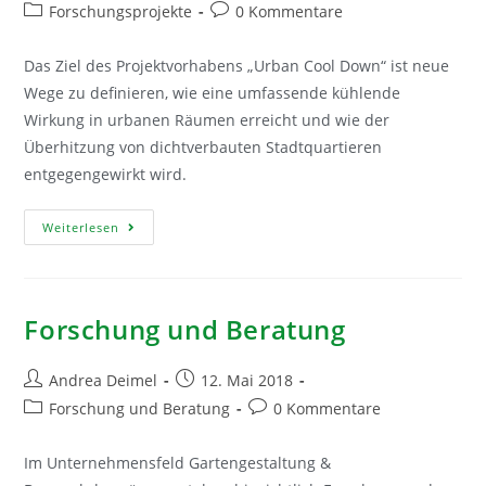
Autor:
veröffentlicht:
Beitrags-
Beitrags-
Forschungsprojekte
0 Kommentare
Kategorie:
Kommentare:
Das Ziel des Projektvorhabens „Urban Cool Down“ ist neue
Wege zu definieren, wie eine umfassende kühlende
Wirkung in urbanen Räumen erreicht und wie der
Überhitzung von dichtverbauten Stadtquartieren
entgegengewirkt wird.
Urban
Weiterlesen
Cool
Down
Forschung und Beratung
Beitrags-
Beitrag
Andrea Deimel
12. Mai 2018
Autor:
veröffentlicht:
Beitrags-
Beitrags-
Forschung und Beratung
0 Kommentare
Kategorie:
Kommentare:
Im Unternehmensfeld Gartengestaltung &