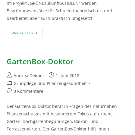
Im Projekt „GRÜNEzukunftSCHULEN“ werden
Begrünungsansätze für Schulen theoretisch er- und
bearbeitet, aber auch praktisch umgesetzt.
GRÜNEzukunftSCHULEN
Weiterlesen
GartenBox-Doktor
Beitrags-
Beitrag
Andrea Deimel
1. Juni 2018
Autor:
veröffentlicht:
Beitrags-
Grünpflege und Pflanzengesundheit
Kategorie:
Beitrags-
0 Kommentare
Kommentare:
Der GartenBox-Doktor berät in Fragen des naturnahen
Pflanzenschutzes mit besonderem Fokus auf urbane
Gärten, Dachgartenbegünungen, Balkon- und
Terrassengärten. Der GartenBox-Doktor hilft Ihnen