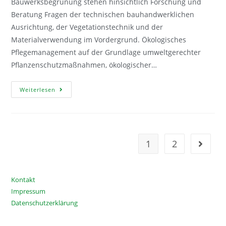
Bauwerksbegrünung stehen hinsichtlich Forschung und
Beratung Fragen der technischen bauhandwerklichen
Ausrichtung, der Vegetationstechnik und der
Materialverwendung im Vordergrund. Ökologisches
Pflegemanagement auf der Grundlage umweltgerechter
Pflanzenschutzmaßnahmen, ökologischer…
Forschung
Weiterlesen
Und
Beratung
1
2
Gehe zu
Kontakt
Impressum
Datenschutzerklärung