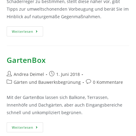
Schaderreger zu bestimmen, stellt diese näher vor, gibt
Tipps zur umweltschonenden Vorbeugung und berät Sie im
Hinblick auf naturgemäße Gegenmaßnahmen.
GartenBox-
Weiterlesen
Doktor
GartenBox
Beitrags-
Beitrag
Andrea Deimel
1. Juni 2018
Autor:
veröffentlicht:
Beitrags-
Beitrags-
Gärten und Bauwerksbegrünung
0 Kommentare
Kategorie:
Kommentare:
Mit der GartenBox lassen sich Balkone, Terrassen,
Innenhöfe und Dachgärten, aber auch Eingangsbereiche
schnell und unkompliziert begrünen.
GartenBox
Weiterlesen