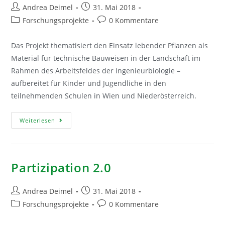
Beitrags-
Beitrag
Andrea Deimel
31. Mai 2018
Autor:
veröffentlicht:
Beitrags-
Beitrags-
Forschungsprojekte
0 Kommentare
Kategorie:
Kommentare:
Das Projekt thematisiert den Einsatz lebender Pflanzen als
Material für technische Bauweisen in der Landschaft im
Rahmen des Arbeitsfeldes der Ingenieurbiologie –
aufbereitet für Kinder und Jugendliche in den
teilnehmenden Schulen in Wien und Niederösterreich.
Pflanzen.Bau.Werke
Weiterlesen
Partizipation 2.0
Beitrags-
Beitrag
Andrea Deimel
31. Mai 2018
Autor:
veröffentlicht:
Beitrags-
Beitrags-
Forschungsprojekte
0 Kommentare
Kategorie:
Kommentare: