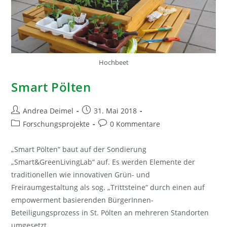
Hochbeet
Smart Pölten
Beitrags-
Beitrag
Andrea Deimel
31. Mai 2018
Autor:
veröffentlicht:
Beitrags-
Beitrags-
Forschungsprojekte
0 Kommentare
Kategorie:
Kommentare:
„Smart Pölten“ baut auf der Sondierung
„Smart&GreenLivingLab“ auf. Es werden Elemente der
traditionellen wie innovativen Grün- und
Freiraumgestaltung als sog. „Trittsteine“ durch einen auf
empowerment basierenden BürgerInnen-
Beteiligungsprozess in St. Pölten an mehreren Standorten
umgesetzt.