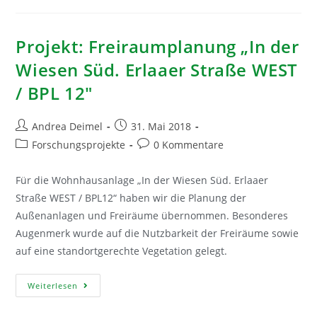
Projekt: Freiraumplanung „In der
Wiesen Süd. Erlaaer Straße WEST
/ BPL 12″
Beitrags-
Beitrag
Andrea Deimel
31. Mai 2018
Autor:
veröffentlicht:
Beitrags-
Beitrags-
Forschungsprojekte
0 Kommentare
Kategorie:
Kommentare:
Für die Wohnhausanlage „In der Wiesen Süd. Erlaaer
Straße WEST / BPL12“ haben wir die Planung der
Außenanlagen und Freiräume übernommen. Besonderes
Augenmerk wurde auf die Nutzbarkeit der Freiräume sowie
auf eine standortgerechte Vegetation gelegt.
Projekt:
Weiterlesen
Freiraumplanung
„In
Der