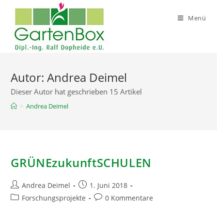
Zum
Inhalt
Menü
springen
Autor:
Andrea Deimel
Dieser Autor hat geschrieben 15 Artikel
>
Andrea Deimel
GRÜNEzukunftSCHULEN
Beitrags-
Beitrag
Andrea Deimel
1. Juni 2018
Autor:
veröffentlicht:
Beitrags-
Beitrags-
Forschungsprojekte
0 Kommentare
Kategorie:
Kommentare: