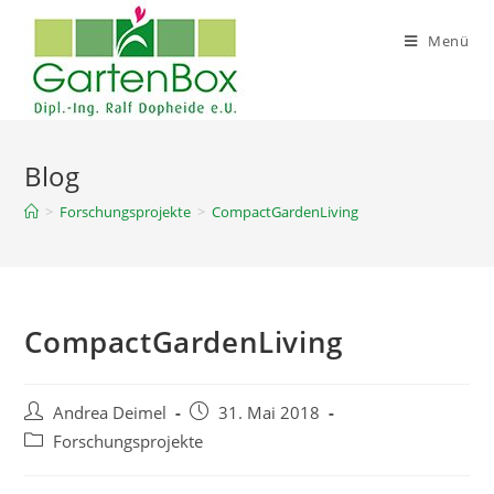
Zum
Inhalt
Menü
springen
Blog
>
Forschungsprojekte
>
CompactGardenLiving
CompactGardenLiving
Beitrags-
Beitrag
Andrea Deimel
31. Mai 2018
Autor:
veröffentlicht:
Beitrags-
Forschungsprojekte
Kategorie: